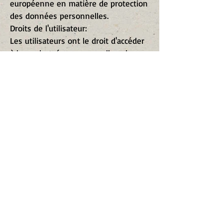
européenne en matière de protection
des données personnelles.
Droits de l'utilisateur:
Les utilisateurs ont le droit d'accéder
à leurs données personnelles, de
demander la rectification, l'annulation
ou la limitation du traitement, ainsi
que de s'opposer au traitement lui-
même.
E-mail et stockage :
Les données personnelles fournies
par courrier électronique sont
stockées et traitées conformément à
la législation en vigueur sur la vie
privée.
Rifugio Laus remercie tous les
utilisateurs et visiteurs du site d'avoir